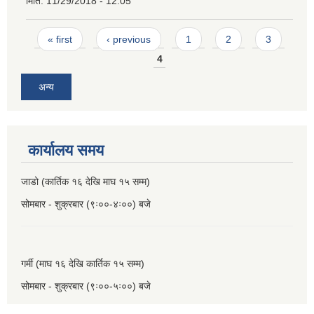
मिति:
11/29/2018 - 12:05
Pages
« first
‹ previous
1
2
3
4
अन्य
कार्यालय समय
जाडो (कार्तिक १६ देखि माघ १५ सम्म)
सोमबार - शुक्रबार (९ः००-४ः००) बजे
गर्मी (माघ १६ देखि कार्तिक १५ सम्म)
सोमबार - शुक्रबार (९ः००-५ः००) बजे