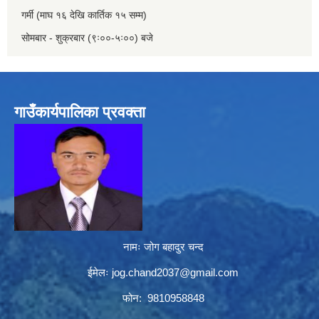
गर्मी (माघ १६ देखि कार्तिक १५ सम्म)
सोमबार - शुक्रबार (९ः००-५ः००) बजे
गाउँकार्यपालिका प्रवक्ता
नामः जोग बहादुर चन्द
ईमेलः
jog.chand2037@gmail.com
फोन: 9810958848