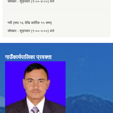
सोमबार - शुक्रबार (९ः००-४ः००) बजे
गर्मी (माघ १६ देखि कार्तिक १५ सम्म)
सोमबार - शुक्रबार (९ः००-५ः००) बजे
गाउँकार्यपालिका प्रवक्ता