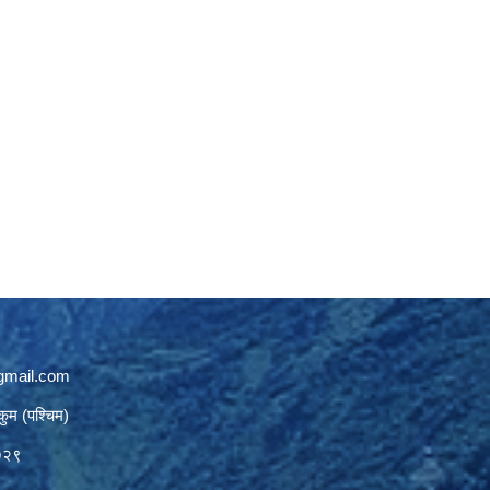
gmail.com
कुम (पश्चिम)
७२९