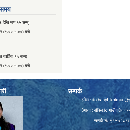
 समय
६ देखि माघ १५ सम्म)
बार (९ः००-४ः००) बजे
खि कार्तिक १५ सम्म)
बार (९ः००-५ः००) बजे
ारी
सम्पर्क
इमेल :
ito.banphikotmun@
ठेगाना : बाँफिकोट गाउँपालिका रु
सम्पर्क नंः ९८५७८८८