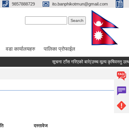
9857888729
ito.banphikotmun@gmail.com
Search form
Search
वडा कार्यालयहरु
पालिका प्रोफाईल
सूचना टाँस गरिएको बारे(उच्च मूल्य कृषिवस्तु उत्था
ति
दस्तावेज