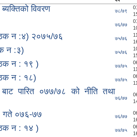
ब्यक्तिको विवरण
0
७८/७९
1
0
७६/७७
1
 बैठक न :४) २०७५/७६
1
७५/७६
1
ठक न :३)
1
७५/७६
1
बैठक न : १९ )
0
७४/७५
1
बैठक न : १८)
0
७४/७५
1
भा बाट पारित ०७७/७८ को नीति तथा
0
७६/७७
1
२२ गते ०७६-७७
0
७६/७७
1
बैठक न : १४ )
0
७४/७५
1