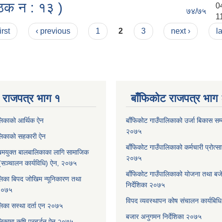
बैठक न : १३ )
0
७४/७५
1
irst
‹ previous
1
2
3
next ›
l
 राजपत्र भाग १
बाँफिकोट राजपत्र भाग
ालिकाको आर्थिक ऐन
बाँफिकोट गाउँपालिकाको उर्जा बिकास सम्बन
२०७५
ालिकाको सहकारी ऐन
बाँफिकोट गाउँपालिकाको कर्मचारी प्रोत्स
मयुक्त बालबालिकाका लागि सामाजिक
२०७५
रम (सञ्चालन कार्यविधि) ऐन, २०७५
बाँफिकोट गाउँपालिकाको योजना तथा बजेट
लिका बिपद जोखिम न्यूनिकारण तथा
निर्देशिका २०७५
 २०७५
विपद व्यवस्थापन कोष संचालन कार्यबि
लिका सस्था दर्ता एन २०७५
बजार अनुगमन निर्देशिका २०७५
िकामा कृषि प्रबर्द्धन ऐन २०७५