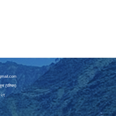
gmail.com
कुम (पश्चिम)
७२९