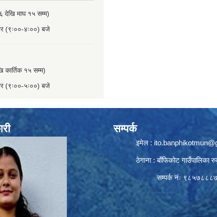
६ देखि माघ १५ सम्म)
बार (९ः००-४ः००) बजे
खि कार्तिक १५ सम्म)
बार (९ः००-५ः००) बजे
ारी
सम्पर्क
इमेल :
ito.banphikotmun@
ठेगाना : बाँफिकोट गाउँपालिका रु
सम्पर्क नंः ९८५७८८८