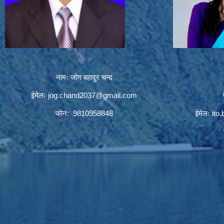
नामः जोग बहादुर चन्द
ईमेलः
jog.chand2037@gmail.com
फोन: 9810958848
ईमेलः
ito