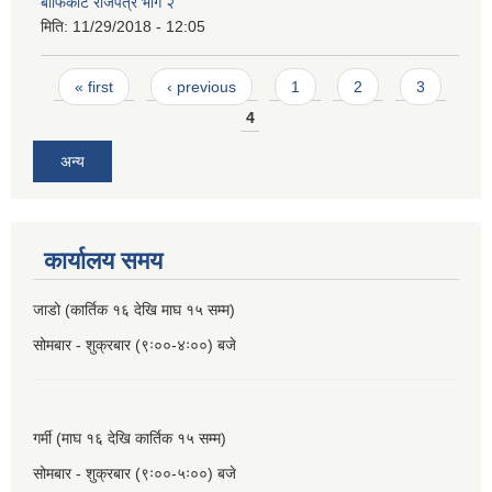
बाँफिकोट राजपत्र भाग २
मिति:
11/29/2018 - 12:05
Pages
« first
‹ previous
1
2
3
4
अन्य
कार्यालय समय
जाडो (कार्तिक १६ देखि माघ १५ सम्म)
सोमबार - शुक्रबार (९ः००-४ः००) बजे
गर्मी (माघ १६ देखि कार्तिक १५ सम्म)
सोमबार - शुक्रबार (९ः००-५ः००) बजे