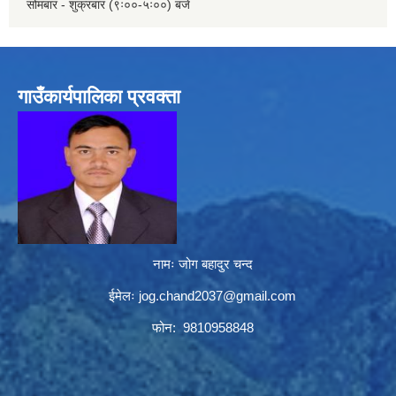
सोमबार - शुक्रबार (९ः००-५ः००) बजे
गाउँकार्यपालिका प्रवक्ता
नामः जोग बहादुर चन्द
ईमेलः
jog.chand2037@gmail.com
फोन: 9810958848