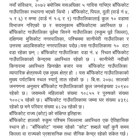
नयाँ संविधान, २०७२ बमोजिम यसअघिका ५ गाविस गाभिएर बाँफिकोट
गाउँपालिका स्थापना भएको थियो । बाँफिकोट, पिपल, दुली (वार्ड नं ४,
५ र ६) र मग्मा (वार्ड नं १-६ र ९) गाउँपालिकालाई कुल १० वडामा
विभाजन गरिएको छ र सदरमुकाम बाँफिकोटमा अवस्थित छ ।
बाँफिकोट गाउँपालिका पूर्वमा सिस्ने गाउँपालिका (रुकुम पूर्व जिल्ला),
दक्षिणमा मुसिकोट नगरपालिका, पश्चिममा सानीभेरी गाउँपालिका र
उत्तरमा आठबिसकोट नगरपालिका पर्दछ।यस गाउँपालिकामा १० वटा
वडा रहेका छन् । बाँफिकोट गाउँपालिका वडा नं. ४ स्थित बाँफिकोट
गाउँपालिकाको केन्द्रमा अवस्थित रहेको छ । सानीभेरी नदीको
किनारामा अवस्थित छिनखेत बजार यस बाँफिकोट गाउँपालिका
व्यापारिक क्षेत्रमध्ये एक मुख्य क्षेत्र हो । यस बाँफिकोट गाउँपालिकाको
मुख्य पर्यटकिय स्थल स्यार्पु ताल रहेको छ । बि.स. २०७८ सालको
जनगणना अनुसार बाँफिकोट गाउँपालिकाको कुल जनसंङ्ख्या २०९४०
रहेको छ। जसमध्ये महिलाको संख्या १०८५५ र पुरुषको संख्या
१००८५ रहेको छ। बाँफिकोट गाउँपालिकामा जम्मा घर संख्या ४३९८
रहेको छ भने परिवार संख्या ४८२७ रहेको छ।
बाँफिकोट राज्य (कोट) को संक्षिप्त इतिहासः
बाँफिकोट हालको रुकुम पश्चिम जिल्लामा अवस्थित एक ऐतिहासिक
स्थान हो। "बाँफिकोट" नाममा रहेको "कोट" शब्दले यहाँ कुनै समय
किल्ला वा राज्यको प्रशासनिक तथा सैनिक केन्द्र रहेको संकेत गर्छ।