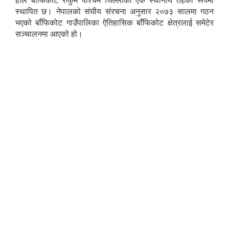
हाल बाँफिकोट रुकुम पश्चिम जिल्लाको एक स्थानीय तहका रूपमा
स्थापित छ। नेपालको संघीय संरचना अनुसार २०७३ सालमा गठन
भएको बाँफिकोट गाउँपालिका ऐतिहासिक बाँफिकोट क्षेत्रलाई समेटेर
सञ्चालनमा आएको हो।