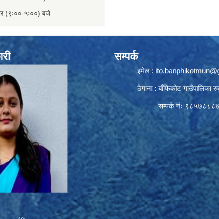
बार (९ः००-५ः००) बजे
ारी
सम्पर्क
इमेल :
ito.banphikotmun@
ठेगाना : बाँफिकोट गाउँपालिका रु
सम्पर्क नंः ९८५७८८८