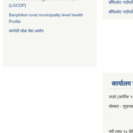
बाँफिकोट गाउँपा
(LGCDP)
बाँफिकोट गाउँप
Banphikot rural municipality level health
Profile
कर्णाली लोक सेवा आयाेग
कार्यालय
जाडो (कार्तिक १
सोमबार - शुक्र
गर्मी (माघ १६ दे