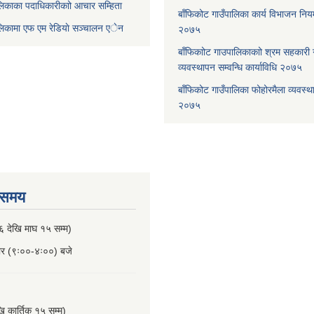
लिकाका पदाधिकारीकाो आचार सम्हिता
बाँफिकोट गाउँपालिका कार्य विभाजन न
ालिकामा एफ एम रेडियाे सञ्चालन एेन
२०७५
बाँफिकाोट गाउपालिकाकाो श्रम सहकारी
व्यवस्थापन सम्वन्धि कार्याविधि २०७५
बाँफिकोट गाउँपालिका फोहोरमैला व्यवस्थ
२०७५
 समय
६ देखि माघ १५ सम्म)
बार (९ः००-४ः००) बजे
खि कार्तिक १५ सम्म)