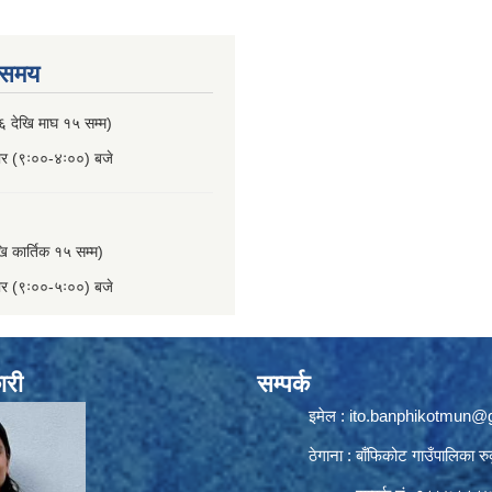
 समय
६ देखि माघ १५ सम्म)
बार (९ः००-४ः००) बजे
खि कार्तिक १५ सम्म)
बार (९ः००-५ः००) बजे
ारी
सम्पर्क
इमेल :
ito.banphikotmun@
ठेगाना : बाँफिकोट गाउँपालिका रु