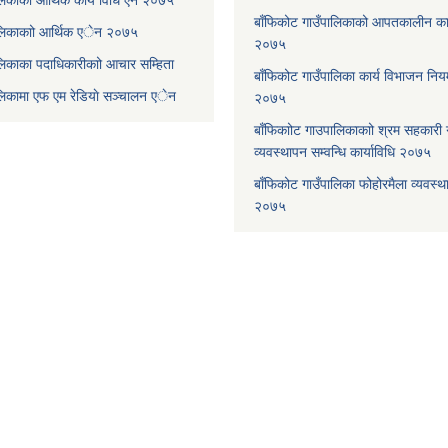
बाँफिकोट गाउँपालिकाको आपतकालीन कार
ालिकाकाो आर्थिक एेन २०७५
२०७५
लिकाका पदाधिकारीकाो आचार सम्हिता
बाँफिकोट गाउँपालिका कार्य विभाजन न
ालिकामा एफ एम रेडियाे सञ्चालन एेन
२०७५
बाँफिकाोट गाउपालिकाकाो श्रम सहकारी
व्यवस्थापन सम्वन्धि कार्याविधि २०७५
बाँफिकोट गाउँपालिका फोहोरमैला व्यवस्थ
२०७५