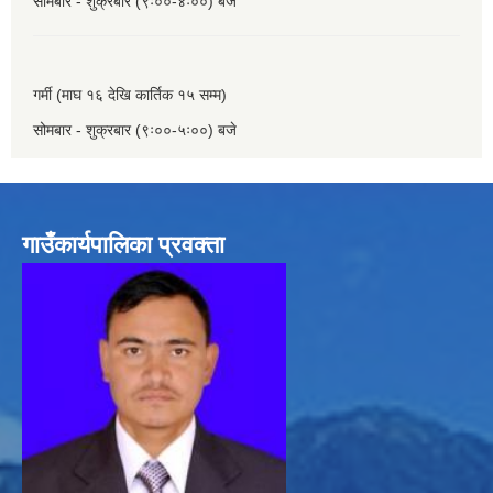
सोमबार - शुक्रबार (९ः००-४ः००) बजे
गर्मी (माघ १६ देखि कार्तिक १५ सम्म)
सोमबार - शुक्रबार (९ः००-५ः००) बजे
गाउँकार्यपालिका प्रवक्ता