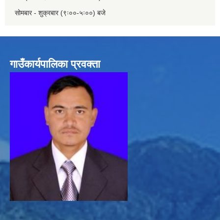
सोमबार - शुक्रबार (९ः००-५ः००) बजे
गाउँकार्यपालिका प्रवक्ता