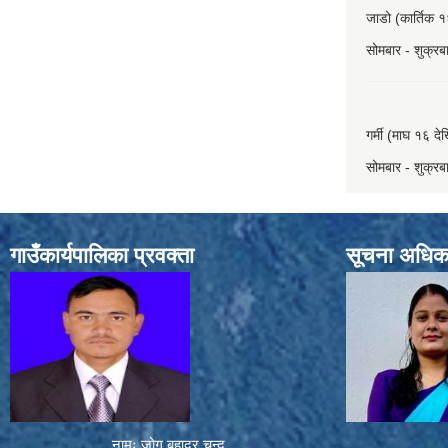
जाडो (कार्तिक १
सोमबार - शुक्र
गर्मी (माघ १६ दे
सोमबार - शुक्र
गाउँकार्यपालिका प्रवक्ता
सूचना अधिक
नामः जोग बहादुर चन्द