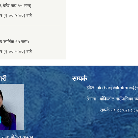
६ देखि माघ १५ सम्म)
बार (९ः००-४ः००) बजे
खि कार्तिक १५ सम्म)
बार (९ः००-५ः००) बजे
ारी
सम्पर्क
इमेल :
ito.banphikotmun@
ठेगाना : बाँफिकोट गाउँपालिका रु
सम्पर्क नंः ९८५७८८८
नामः ईन्दिरा खड्का