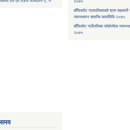
ालिकामा एफ एम रेडियाे सञ्चालन एेन
२०७५
बाँफिकाोट गाउपालिकाकाो श्रम सहकारी
व्यवस्थापन सम्वन्धि कार्याविधि २०७५
बाँफिकोट गाउँपालिका फोहोरमैला व्यवस्थ
२०७५
 समय