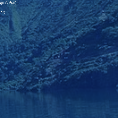
कुम (पश्चिम)
७२९