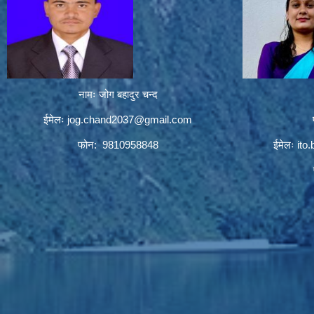
नामः जोग बहादुर चन्द
ईमेलः
jog.chand2037@gmail.com
फोन: 9810958848
ईमेलः
ito