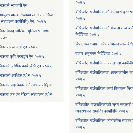
२०७५
ालिकाको सहकारी ऐन
बाँफिकोट गाउँपालिकाको कर्मचारी प्रोत्स
मयुक्त बालबालिकाका लागि सामाजिक
२०७५
रम (सञ्चालन कार्यविधि) ऐन, २०७५
बाँफिकोट गाउँपालिकाको योजना तथा बजेट
लिका बिपद जोखिम न्यूनिकारण तथा
निर्देशिका २०७५
 २०७५
विपद व्यवस्थापन कोष संचालन कार्यबि
लिका सस्था दर्ता एन २०७५
बजार अनुगमन निर्देशिका २०७५
िकामा कृषि प्रबर्द्धन ऐन २०७५
बाँफिकोट गाउँपालिका अपाङ्गता कार्यब
लिकाकाे आर्थिक कार्य विधि ऐन २०७५
बाँफिकोट गाउँपालिकाको आपतकालीन कार
ालिकाकाो आर्थिक एेन २०७५
२०७५
लिकाका पदाधिकारीकाो आचार सम्हिता
बाँफिकोट गाउँपालिका कार्य विभाजन न
ालिकामा एफ एम रेडियाे सञ्चालन एेन
२०७५
बाँफिकाोट गाउपालिकाकाो श्रम सहकारी
व्यवस्थापन सम्वन्धि कार्याविधि २०७५
बाँफिकोट गाउँपालिका फोहोरमैला व्यवस्थ
२०७५