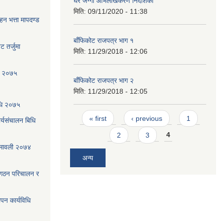
घर जग्गा अभिलेखिकरण निर्देशिका
मिति:
09/11/2020 - 11:38
ाहन भत्ता मापदण्ड
बाँफिकोट राजपत्र भाग १
 तर्जुमा
मिति:
11/29/2018 - 12:06
धि २०७५
बाँफिकोट राजपत्र भाग २
मिति:
11/29/2018 - 12:05
िधि २०७५
Pages
« first
‹ previous
1
्यसंचालन बिधि
2
3
4
ियमावली २०७४
अन्य
 गठन परिचालन र
ापन कार्यविधि