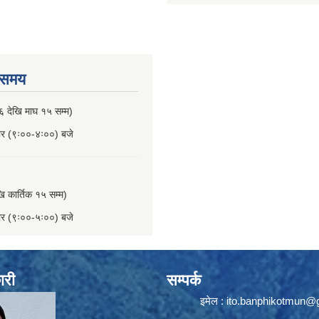
 समय
६ देखि माघ १५ सम्म)
बार (९ः००-४ः००) बजे
खि कार्तिक १५ सम्म)
बार (९ः००-५ः००) बजे
ारी
सम्पर्क
इमेल :
ito.banphikotmun@