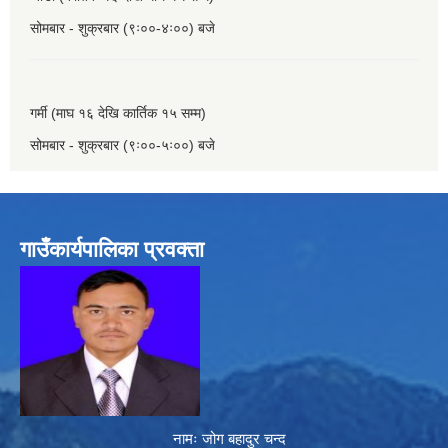
सोमबार - शुक्रबार (९ः००-४ः००) बजे
गर्मी (माघ १६ देखि कार्तिक १५ सम्म)
सोमबार - शुक्रबार (९ः००-५ः००) बजे
गाउँकार्यपालिका प्रवक्ता
नामः जोग बहादुर चन्द