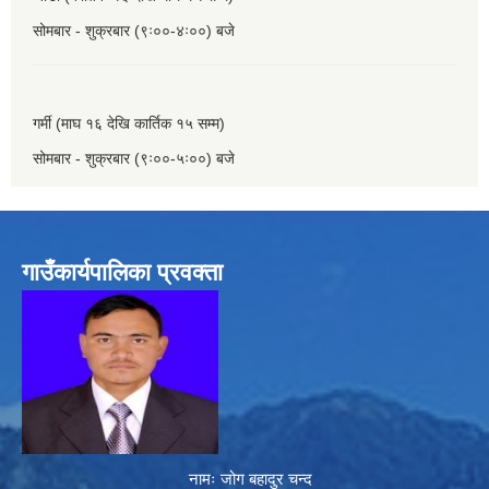
सोमबार - शुक्रबार (९ः००-४ः००) बजे
गर्मी (माघ १६ देखि कार्तिक १५ सम्म)
सोमबार - शुक्रबार (९ः००-५ः००) बजे
गाउँकार्यपालिका प्रवक्ता
नामः जोग बहादुर चन्द