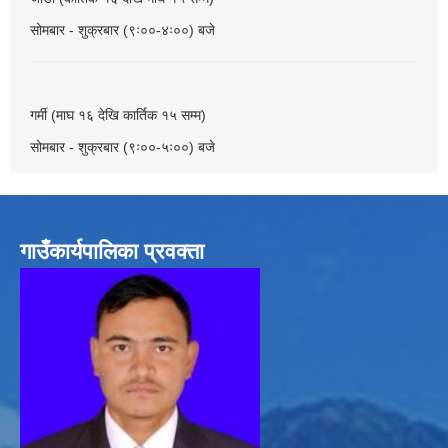
सोमबार - शुक्रबार (९ः००-४ः००) बजे
गर्मी (माघ १६ देखि कार्तिक १५ सम्म)
सोमबार - शुक्रबार (९ः००-५ः००) बजे
गाउँकार्यपालिका प्रवक्ता