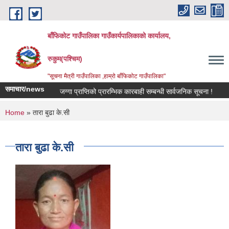
Skip to main content
बाँफिकोट गाउँपालिका गाउँकार्यपालिकाको कार्यालय,
रुकुम(पश्चिम)
"सूचना मैत्री गाउँपालिका ,हाम्रो बाँफिकोट गाउँपालिका"
समाचार/news
जग्गा प्राप्तिको प्रारम्भिक कारबाही सम्बन्धी सार्वजनिक सूचना !
नदी 
You are here
Home
» तारा बुढा के.सी
तारा बुढा के.सी