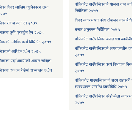
बाँफिकोट गाउँपालिकाको योजना तथा बजेट
लिका बिपद जोखिम न्यूनिकारण तथा
निर्देशिका २०७५
 २०७५
विपद व्यवस्थापन कोष संचालन कार्यबि
लिका सस्था दर्ता एन २०७५
बजार अनुगमन निर्देशिका २०७५
िकामा कृषि प्रबर्द्धन ऐन २०७५
बाँफिकोट गाउँपालिका अपाङ्गता कार्यब
लिकाकाे आर्थिक कार्य विधि ऐन २०७५
बाँफिकोट गाउँपालिकाको आपतकालीन कार
ालिकाकाो आर्थिक एेन २०७५
२०७५
लिकाका पदाधिकारीकाो आचार सम्हिता
बाँफिकोट गाउँपालिका कार्य विभाजन न
ालिकामा एफ एम रेडियाे सञ्चालन एेन
२०७५
बाँफिकाोट गाउपालिकाकाो श्रम सहकारी
व्यवस्थापन सम्वन्धि कार्याविधि २०७५
बाँफिकोट गाउँपालिका फोहोरमैला व्यवस्थ
२०७५