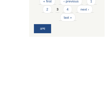
Pages
« first
‹ previous
1
2
3
4
next ›
last »
अन्य