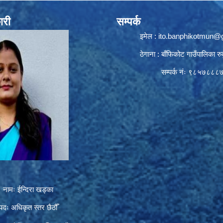
ारी
सम्पर्क
इमेल :
ito.banphikotmun@
ठेगाना : बाँफिकोट गाउँपालिका रु
सम्पर्क नंः ९८५७८८८
नामः ईन्दिरा खड्का
पदः अधिकृत स्तर छैठौँ