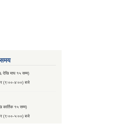
 समय
६ देखि माघ १५ सम्म)
बार (९ः००-४ः००) बजे
खि कार्तिक १५ सम्म)
बार (९ः००-५ः००) बजे