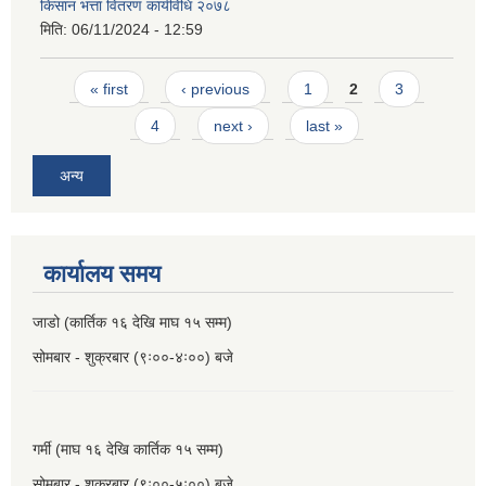
किसान भत्ता वितरण कार्यविधि २०७८
मिति:
06/11/2024 - 12:59
Pages
« first
‹ previous
1
2
3
4
next ›
last »
अन्य
कार्यालय समय
जाडो (कार्तिक १६ देखि माघ १५ सम्म)
सोमबार - शुक्रबार (९ः००-४ः००) बजे
गर्मी (माघ १६ देखि कार्तिक १५ सम्म)
सोमबार - शुक्रबार (९ः००-५ः००) बजे